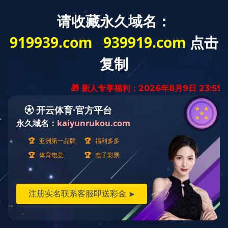
首页
用手机打开
关于和九游 SPORTS
开始点餐
新闻资讯
https://wxau
九游体育（中国）官方网站
rl.cn/45u2yQSZD4n
加盟中心
九游 SPORTS
©2020 - 和九游 SPORTS 版权所有       
京公网安备 11010702002430号
     京ICP备05087039号-1
©2022 九游体育（中国）官方网站 版权所有
管理登录